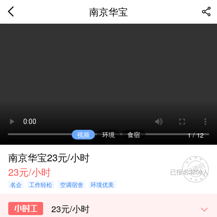
南京华宝
视频
环境
食宿
1
/
12
南京华宝23元/小时
23元/小时
已报名3208人
名企
工作轻松
空调宿舍
环境优美
23元/小时