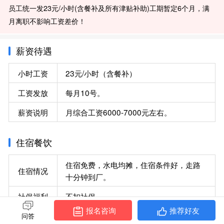
员工统一发23元/小时(含餐补及所有津贴补助)工期暂定6个月，满
月离职不影响工资差价！
提示1：满月离职不影响工资差价，自离旷离无工资补款！
提示2：面试人员请当天十点半之前报备名单，11点之前到华宝东
薪资待遇
门集合。
小时工资
23元/小时（含餐补）
提示3：至少两针疫苗!
工资发放
每月10号。
薪资说明
月综合工资6000-7000元左右。
住宿餐饮
住宿免费，水电均摊，住宿条件好，走路
住宿情况
十分钟到厂。
社保福利
不扣社保
报名咨询
推荐好友
问答