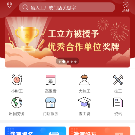
消息
小时工
高返费
大龄工
技工
出国劳务
门店服务
查工资
资讯