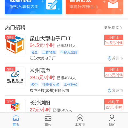
热门招聘
更多职位
在招
昆山大型电子厂LT
小时工
24.5元/小时
24.5元/小时
已报2814人
名企
工作轻松
不穿无尘服
江苏大美电子厂
苏州市
在招
常州瑞声
小时工
29.5元/小时
29.5元/小时
已报4084人
名企
帅哥美女多
工作轻松
瑞声科技(常州)有限公司
常州市
在招
长沙浏阳
小时工
27元/小时
27元/小时
已报6439人
名企
工作轻松
空调宿舍
长沙知名大型电子厂
长沙市
首页
职位
工友圈
我的