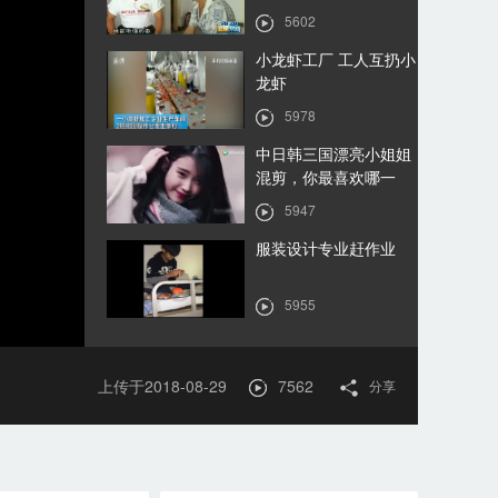
5602
小龙虾工厂 工人互扔小
龙虾
5978
中日韩三国漂亮小姐姐
混剪，你最喜欢哪一
个？
5947
服装设计专业赶作业
5955
上传于2018-08-29
7562
00:00
分享