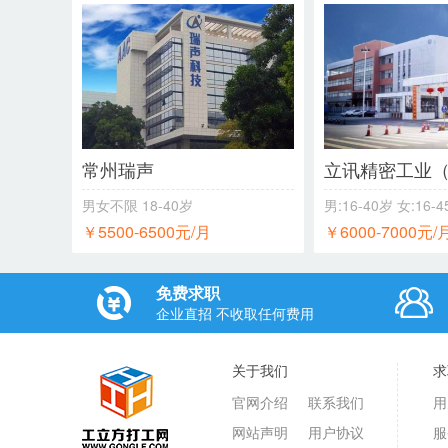
常州瑞声
男女不限
18-40岁
男:16-40岁 女:16-
￥5500-6500元/月
￥6000-7000元/
免费求职
企业直招 不收取任何费用
关于我们
求
官网介绍
联系我们
用
网站声明
用户协议
服