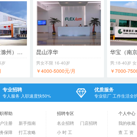
立讯精密工业（滁州）有限公司
昆山淳华
45岁
男女不限
16-40岁
男:18-40岁 女
月
￥4000-5000元/月
￥7000-75
专业招聘
优质服务
专人服务 入职速度快50%
专业驻厂 工作生活全
职帮助
招聘专区
个人中心
户注册
新手指南
名企招聘
门店招聘
我的收藏
务保障
打工攻略
小 时 工
查 工 资