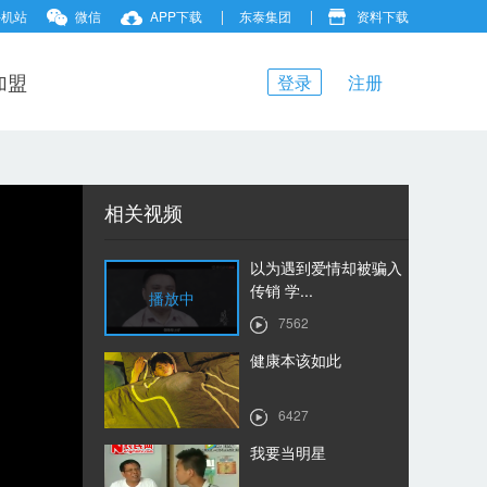
手机站
微信
APP下载
东泰集团
资料下载
加盟
登录
注册
相关视频
以为遇到爱情却被骗入
传销 学...
播放中
7562
健康本该如此
6427
我要当明星